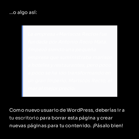
…o algo así:
La empresa «Mariscos Recio» fue
fundada por Antonio Recio Mata.
Empezó siendo una pequeña
empresa que suministraba marisco
a hoteles y restaurantes, pero poco
a poco se ha ido transformando en
un gran imperio. Mariscos Recio, el
mar al mejor precio.
Como nuevo usuario de WordPress, deberías ir a
tu escritorio
para borrar esta página y crear
nuevas páginas para tu contenido. ¡Pásalo bien!