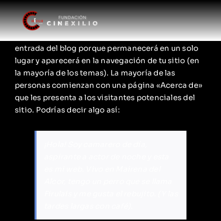
Skip
to
content
Esta es una página de ejemplo. Es diferente a una
entrada del blog porque permanecerá en un solo
lugar y aparecerá en la navegación de tu sitio (en
la mayoría de los temas). La mayoría de las
personas comienzan con una página «Acerca de»
que les presenta a los visitantes potenciales del
sitio. Podrías decir algo así:
¡Hola! Soy camarero de día,
aspirante a actor de noche y esta
es mi web. Vivo en Mairena del
Alcor, tengo un perro que se llama
Firulais y me gusta el rebujito. (Y las
tardes largas con café).